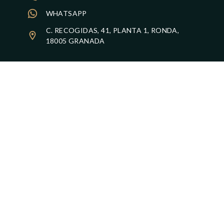
WHATSAPP
Interiorismo,
C. RECOGIDAS, 41, PLANTA 1, RONDA,
18005 GRANADA
Proyectos y
Reformas
integrales
Transformamos viviendas, locales y
espacios profesionales cuidando cada
detalle. Desde el diseño inicial hasta la
entrega final, nuestro equipo te acompaña
para que tu reforma sea cercana,
transparente y sin estrés.
SOLICITA TU PRESUPUESTO GRATUITO